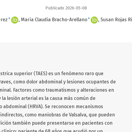
Publicado 2026-05-08
+
+
érez
María Claudia Bracho-Arellano
Susan Rojas R
ástrica superior (TAES) es un fenómeno raro que
raves, como dolor abdominal y lesiones ocupantes de
minal. Factores como traumatismos y alteraciones en
y la lesión arterial es la causa más común de
to abdominal (HRVA). Se reconocen mecanismos
 indirectos, como maniobras de Valsalva, que pueden
dición también puede presentarse en pacientes con
 clínico: paciente de 68 años que acudió por un