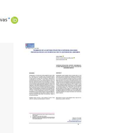
+
ivas