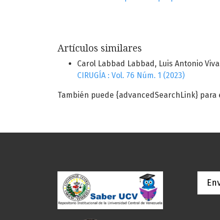
Artículos similares
Carol Labbad Labbad, Luis Antonio Viva
CIRUGÍA : Vol. 76 Núm. 1 (2023)
También puede {advancedSearchLink} para es
Env