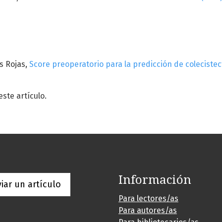
s Rojas,
Score preoperatorio para la predicción de colecistec
te artículo.
Información
iar un artículo
Para lectores/as
Para autores/as