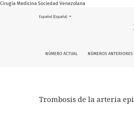
Cirugía Medicina Sociedad Venezolana
Cambiar el idioma. El actual es:
Español (España)
Trombosis de la arteria epigástrica superio
NÚMERO ACTUAL
NÚMEROS ANTERIORES
Trombosis de la arteria ep