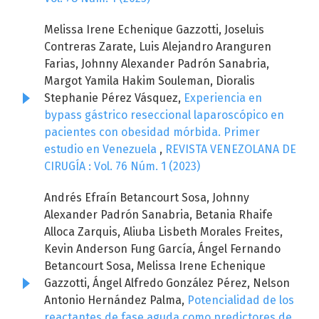
Melissa Irene Echenique Gazzotti, Joseluis
Contreras Zarate, Luis Alejandro Aranguren
Farias, Johnny Alexander Padrón Sanabria,
Margot Yamila Hakim Souleman, Dioralis
Stephanie Pérez Vásquez,
Experiencia en
bypass gástrico reseccional laparoscópico en
pacientes con obesidad mórbida. Primer
estudio en Venezuela
,
REVISTA VENEZOLANA DE
CIRUGÍA : Vol. 76 Núm. 1 (2023)
Andrés Efraín Betancourt Sosa, Johnny
Alexander Padrón Sanabria, Betania Rhaife
Alloca Zarquis, Aliuba Lisbeth Morales Freites,
Kevin Anderson Fung García, Ángel Fernando
Betancourt Sosa, Melissa Irene Echenique
Gazzotti, Ángel Alfredo González Pérez, Nelson
Antonio Hernández Palma,
Potencialidad de los
reactantes de fase aguda como predictores de