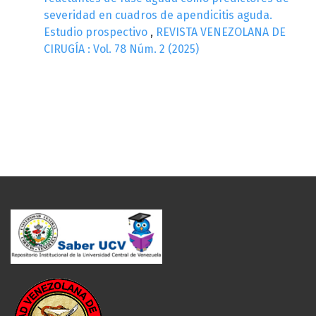
severidad en cuadros de apendicitis aguda.
Estudio prospectivo
,
REVISTA VENEZOLANA DE
CIRUGÍA : Vol. 78 Núm. 2 (2025)