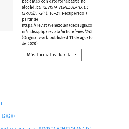
pacientes con esteatohepatitis no
alcohólica.
REVISTA VENEZOLANA DE
CIRUGÍA
,
72
(1), 16–21. Recuperado a
partir de
https://revistavenezolanadecirugia.co
m/index.php/revista/article/view/243
(Original work published 11 de agosto
de 2020)
Más formatos de cita
)
 (2020)
eporte de un caso
,
REVISTA VENEZOLANA DE