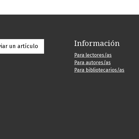
Información
iar un artículo
Para lectores/as
Para autores/as
Para bibliotecarios/as