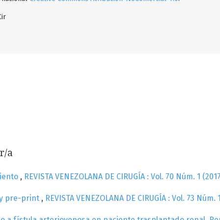
ir
r/a
miento
,
REVISTA VENEZOLANA DE CIRUGÍA : Vol. 70 Núm. 1 (2017
 y pre-print
,
REVISTA VENEZOLANA DE CIRUGÍA : Vol. 73 Núm. 1
do a fístula arteriovenosa en paciente trasplantado renal. R