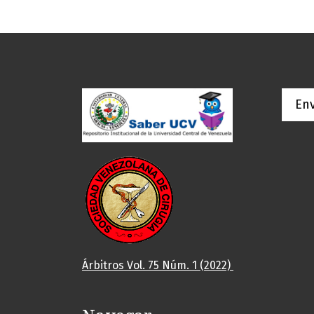
Env
Árbitros Vol. 75 Núm. 1 (2022)