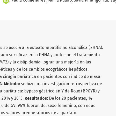
Paula Colmenares
María Pulido
Silvia Piñango
Yubisa
s se asocia a la esteatohepatitis no alcohólica (EHNA).
rado ser eficaz en la EHNA y junto con el tratamiento
DMT2) y la dislipidemia, logran una mejoría en las
áticas y de los cambios ecográficos hepáticos.
la cirugía bariátrica en pacientes con índice de masa
A.
Método:
se hizo una investigación retrospectiva de
ía bariátrica: bypass gástrico en Y de Roux (BPGYR) y
 2014 y 2015.
Resultados:
De los 20 pacientes, 14
 6 de GV; 95% fueron del sexo femenino, con edad
Los valores preoperatorios de aspartato