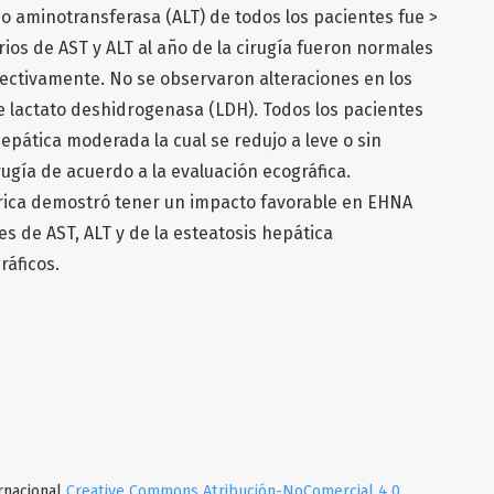
o aminotransferasa (ALT) de todos los pacientes fue >
rios de AST y ALT al año de la cirugía fueron normales
ectivamente. No se observaron alteraciones en los
e lactato deshidrogenasa (LDH). Todos los pacientes
hepática moderada la cual se redujo a leve o sin
irugía de acuerdo a la evaluación ecográfica.
trica demostró tener un impacto favorable en EHNA
es de AST, ALT y de la esteatosis hepática
ráficos.
ernacional
Creative Commons Atribución-NoComercial 4.0
.