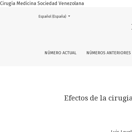
Cirugía Medicina Sociedad Venezolana
Cambiar el idioma. El actual es:
Español (España)
Efectos de la cirugia bariátrica en pacientes
NÚMERO ACTUAL
NÚMEROS ANTERIORES
Efectos de la cirugi