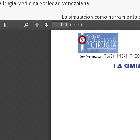
Cirugía Medicina Sociedad Venezolana
Volver a los detalles del artículo
←
La simulación como herramienta 