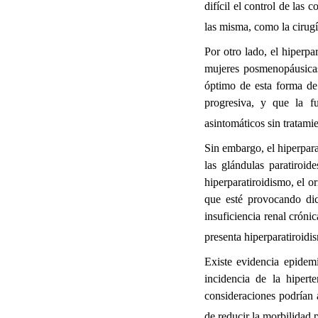
difícil el control de las
las misma, como la cirugí
Por otro lado, el hiperp
mujeres posmenopáusicas
óptimo de esta forma de
progresiva, y que la f
asintomáticos sin tratami
Sin embargo, el hiperpar
las glándulas paratiroi
hiperparatiroidismo, el o
que esté provocando dic
insuficiencia renal cróni
presenta hiperparatiroidi
Existe evidencia epidemi
incidencia de la hiperte
consideraciones podrían 
de reducir la morbilidad 