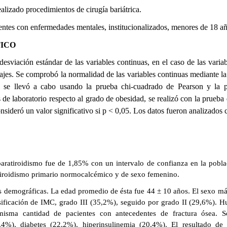
ealizado procedimientos de cirugía bariátrica.
entes con enfermedades mentales, institucionalizados, menores de 18 añ
TICO
desviación estándar de las variables continuas, en el caso de las varia
tajes. Se comprobó la normalidad de las variables continuas mediante l
es se llevó a cabo usando la prueba chi-cuadrado de Pearson y la
de laboratorio respecto al grado de obesidad, se realizó con la prueba 
ideró un valor significativo si p < 0,05. Los datos fueron analizados
paratiroidismo fue de 1,85% con un intervalo de confianza en la pobl
tiroidismo primario normocalcémico y de sexo femenino.
cas demográficas. La edad promedio de ésta fue 44 ± 10 años. El sexo m
sificación de IMC, grado III (35,2%), seguido por grado II (29,6%). 
 misma cantidad de pacientes con antecedentes de fractura ósea. S
20,4%), diabetes (22,2%), hiperinsulinemia (20,4%). El resultado de 