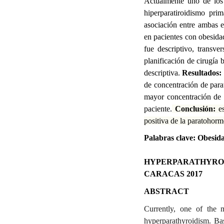
Actualmente uno de los 
hiperparatiroidismo prim
asociación entre ambas 
en pacientes con obesida
fue descriptivo, transv
planificación de cirugía b
descriptiva.
Resultados:
de concentración de para
mayor concentración de P
paciente.
Conclusión:
es
positiva de la paratohorm
Palabras clave: Obesid
HYPERPARATHYROID
CARACAS 2017
ABSTRACT
Currently, one of the 
hyperparathyroidism. Bas