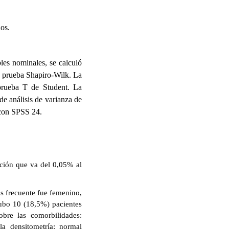
os.
bles nominales, se calculó
a prueba Shapiro-Wilk. La
 prueba T de Student. La
de análisis de varianza de
 con SPSS 24.
ación que va del 0,05% al
ás frecuente fue femenino,
Hubo 10 (18,5%) pacientes
obre las comorbilidades:
la densitometría: normal