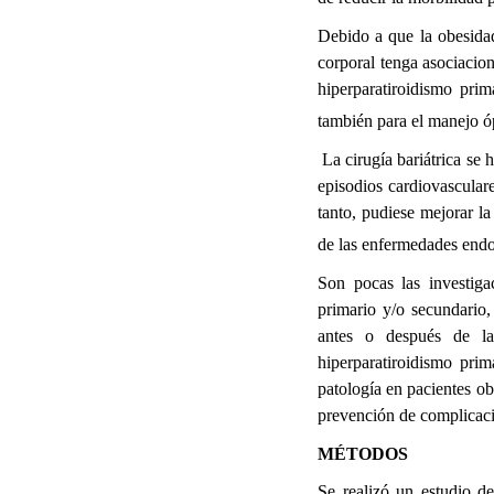
Debido a que la obesida
corporal tenga asociacion
hiperparatiroidismo pri
también para el manejo óp
La cirugía bariátrica se 
episodios cardiovasculare
tanto, pudiese mejorar la
de las enfermedades endo
Son pocas las investiga
primario y/o secundario,
antes o después de la 
hiperparatiroidismo pri
patología en pacientes ob
prevención de complicac
MÉTODOS
Se realizó un estudio d