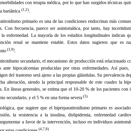
 comorbilidades con terapia médica, por lo que han surgidos técnicas quir
(1,2)
a bariátrica
.
aratiroidismo primario es una de las condiciones endocrinas más comune
. Con frecuencia, parece ser asintomática, por tanto, hay incertidu
 la enfermedad. La mayoría de los estudios longitudinales indican qu
unción renal se mantiene estable. Estos datos sugieren que es raz
(3,9)
ento
.
atiroidismo secundario, el mecanismo de producción está relacionado c
des ante hipocalcemias producidas por otras enfermedades. Así pues, 
rigen del trastorno será ajeno a las propias glándulas. Su prevalencia 
ha alteración, siendo la principal responsable de este cuadro la hip
ca. En líneas generales, se estima que el 10-20 % de los pacientes con i
(3).
smo secundario, y el 5 % en una forma severa
ológica, que sugiere que el hiperparatiroidismo primario es asociad
nsión, la resistencia a la insulina, dislipidemia, enfermedad cardio
argumentar a favor de la intervención, incluso en individuos asintomát
(4,7,8)
por estas condiciones
.