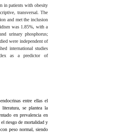
 in patients with obesity
iptive, transversal. The
ion and met the inclusion
oidism was 1.85%, with a
 and urinary phosphorus;
udied were independent of
hed international studies
ndex as a predictor of
ndocrinas entre ellas el
literatura, se plantea la
ntado en prevalencia en
el riesgo de mortalidad y
 con peso normal, siendo