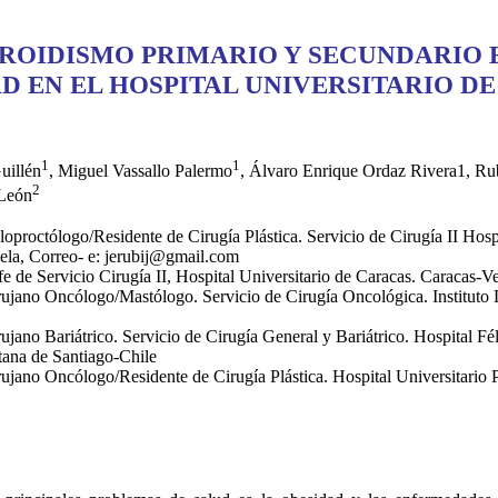
ROIDISMO PRIMARIO Y SECUNDARIO 
D EN EL HOSPITAL UNIVERSITARIO D
1
1
uillén
, Miguel Vassallo Palermo
, Álvaro Enrique Ordaz Rivera1, Ru
2
 León
proctólogo/Residente de Cirugía Plástica. Servicio de Cirugía II Hospi
ela, Correo- e: jerubij@gmail.com
e de Servicio Cirugía II, Hospital Universitario de Caracas. Caracas-V
jano Oncólogo/Mastólogo. Servicio de Cirugía Oncológica. Instituto 
jano Bariátrico. Servicio de Cirugía General y Bariátrico. Hospital Fé
tana de Santiago-Chile
jano Oncólogo/Residente de Cirugía Plástica. Hospital Universitario