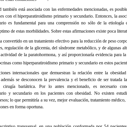
d también está asociada con las enfermedades mencionadas, es posibl
es con el hiperparatiroidismo primario y secundario. Entonces, la asoc
mario es fundamental para una comprensión no sólo de la etiología 
timo de estas morbilidades. Sobre estas afirmaciones existe poca litera
ha convertido en un tratamiento efectivo para la reducción de peso corpo
s, regulación de la glicemia, del síndrome metabólico, y de algunas al
 actividad de la paratohormona, y así proporcionaría evidencia para la
crinas como hiperparatiroidismo primario y secundario en estos pacien
ciones internacionales que demuestran la relación entre la obesidad 
 además se desconocen la prevalencia y el beneficio de ser tratada l
cirugía bariátrica. Por lo antes mencionado, es necesario con
mario y secundario en los pacientes con obesidad. No existen estudi
esos; lo que permitiría a su vez, mejor evaluación, tratamiento médico, 
iones en forma oportuna.
escriptivo transversal, en una población conformada por 54 paciente