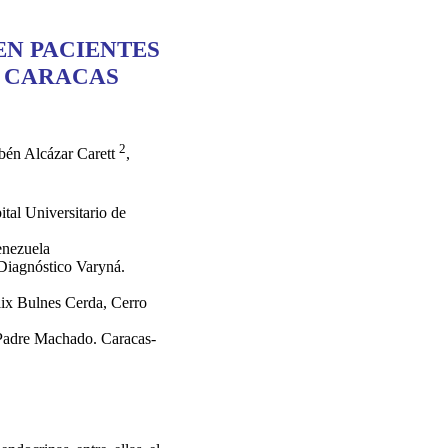
EN PACIENTES
E CARACAS
2
bén Alcázar Carett
,
tal Universitario de
enezuela
Diagnóstico Varyná.
lix Bulnes Cerda, Cerro
 Padre Machado. Caracas-