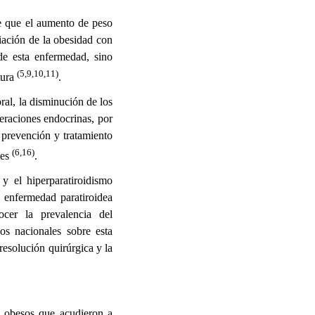
e que el aumento de peso
iación de la obesidad con
de esta enfermedad, sino
(5,9,10,11)
tura
.
ral, la disminución de los
teraciones endocrinas, por
 prevención y tratamiento
(6,16)
tes
.
y el hiperparatiroidismo
a enfermedad paratiroidea
ocer la prevalencia del
os nacionales sobre esta
resolución quirúrgica y la
s obesos que acudieron a