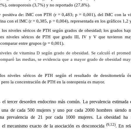
2%), osteoporosis (3,7%) y no reportado (27,8%).
y positiva de: IMC con PTH (r = 0,483; p = 0,001), del IMC con la v
ina con el IMC (r = 0,385, p = 0,004), representada en los gráficos 1,2 
ó los niveles séricos de PTH según grados de obesidad; los grados bajo
res niveles séricos de PTH que grado III, IV y V que tuvieron ma
l comparar entre grupos (p = 0,001).
 niveles de vitamina D según grado de obesidad. Se calculó el prome
comparó las medias, se evidencia que a mayor grado de obesidad mayo
 los niveles séricos de PTH según el resultado de densitometría ó
as, pero la concentración de PTH en la osteopenia es mayor.
es el tercer desorden endocrino más común. La prevalencia estimada 
a una de cada 500 mujeres y uno por cada 2000 hombres siendo m
na prevalencia de 21 por cada 1000 mujeres. La obesidad ha s
(9,12)
ro el mecanismo exacto de la asociación es desconocida
. En rel