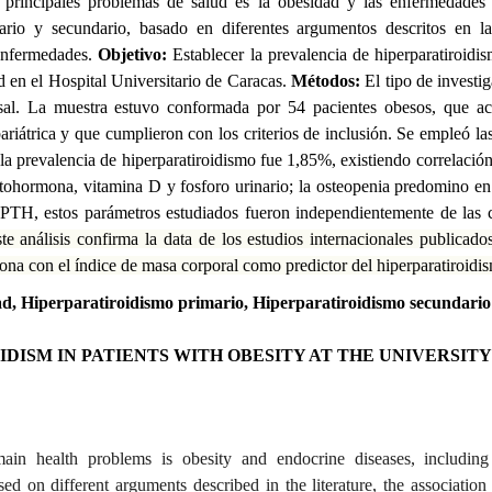
principales problemas de salud es la obesidad y las enfermedades e
ario y secundario, basado en diferentes argumentos descritos en la 
enfermedades.
Objetivo:
Establecer la prevalencia de
hiperparatiroidi
d en el Hospital Universitario de Caracas.
Métodos:
El tipo de investi
ersal. La muestra estuvo conformada por 54
pacientes obesos, que ac
ariátrica y que cumplieron con los criterios de inclusión. Se empleó las
la prevalencia de hiperparatiroidismo fue 1,85%, existiendo correlación 
tohormona, vitamina D y fosforo urinario; la osteopenia predomino en
TH, estos parámetros estudiados fueron independientemente de las car
te análisis confirma la data de los estudios internacionales publicado
ona con el índice de masa corporal como predictor del hiperparatiroidi
ad, Hiperparatiroidismo primario, Hiperparatiroidismo secundario
ISM IN PATIENTS WITH OBESITY AT THE UNIVERSITY
main health problems is obesity and endocrine diseases, includin
ed on different arguments described in the literature, the association