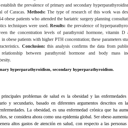
establish the prevalence of primary and secondary hyperparathyroidism
tal of Caracas.
Methods:
The type of research of this work was descr
 obese patients who attended the bariatric surgery planning consultat
tistics techniques were used.
Results:
the prevalence of hyperparathyr
tween the concentration levels of parathyroid hormone, vitamin D
in obese patients with higher PTH concentration; these parameters st
racteristics.
Conclusion:
this analysis confirms the data from publis
e relationship between parathyroid hormone and body mass i
esity.
imary hyperparathyroidism, secondary hyperparathyroidism.
principales problemas de salud es la obesidad y las enfermedades e
ario y secundario, basado en diferentes argumentos descritos en la 
 enfermedades. La obesidad, es una enfermedad crónica que ha aume
niños, se considera ahora como una epidemia global. Ser obeso aumenta 
enera altos gastos de atención en salud, con respecto a las personas