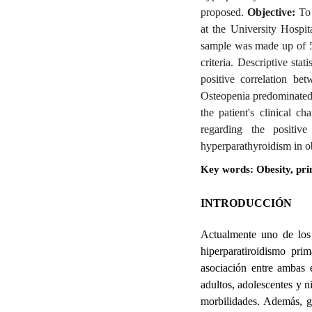
proposed.
Objective:
To 
at the University Hospi
sample was made up of 54
criteria. Descriptive sta
positive correlation be
Osteopenia predominated 
the patient's clinical cha
regarding the positiv
hyperparathyroidism in ob
Key words: Obesity, pr
INTRODUCCIÓN
Actualmente uno de los 
hiperparatiroidismo prim
asociación entre ambas
adultos, adolescentes y 
morbilidades. Además, g