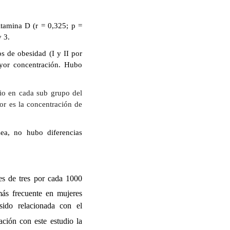
itamina D (r = 0,325; p =
y 3.
s de obesidad (I y II por
yor concentración. Hubo
dio en cada sub grupo del
r es la concentración de
sea, no hubo diferencias
es de tres por cada 1000
ás frecuente en mujeres
ido relacionada con el
ación con este estudio la